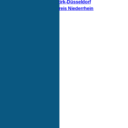
Bezirk-Düsseldorf
TT-Kreis Niederrhein