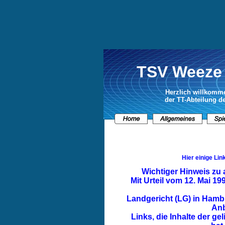
TSV Weeze 
Herzlich willkomme
der TT-Abteilung 
Hier einige Li
Wichtiger Hinweis zu 
Mit Urteil vom 12. Mai 19
Landgericht (LG) in Hamb
Anb
Links, die Inhalte der ge