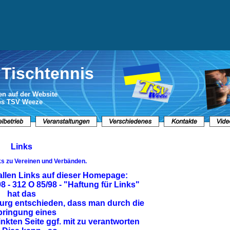
Tischtennis
n auf der Website 
des TSV Weeze
Links
nks zu Vereinen und Verbänden.
allen Links auf dieser Homepage:
98 - 312 O 85/98 - "Haftung für Links" 
hat das 
urg entschieden, dass man durch die 
ringung eines 
linkten Seite ggf. mit zu verantworten 