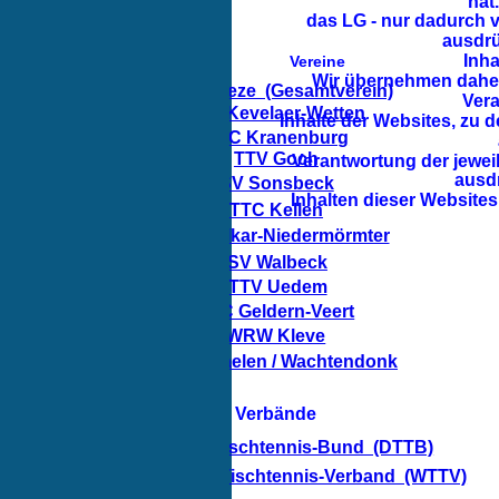
hat
das LG - nur dadurch 
ausdrü
Inha
Vereine
Wir übernehmen daher 
TSV Weeze  (Gesamtverein)
Vera
TTA Kevelaer-Wetten
Inhalte der Websites, zu d
TTC Kranenburg
TTV Goch
Verantwortung der jeweil
ausd
SV Sonsbeck
Inhalten dieser Websites
TTC Kellen
TTV Kalkar-Niedermörmter
SV Walbeck
TTV Uedem
TTC Geldern-Veert
WRW Kleve
TTC Straelen / Wachtendonk
Verbände
Deutscher-Tischtennis-Bund  (DTTB)
Westdeutscher-Tischtennis-Verband  (WTTV)