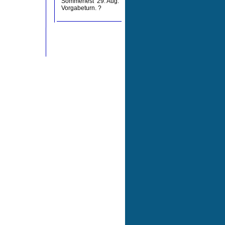
Sommerfest  29. Aug. 
Vorgabeturn. ?